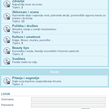
Zdravlje
Najvažnija stvar na svetu
Topics:
2
Aktivizam i scena
Razmenite ideje i najnovije vesti, pokrenite akcije, promovišite sigurna mesta za
izlaske i druženje
Topics:
13
Politika i društvo
Aktuelno stanje u zemlji i inostranstvu
Topics:
3
Kultura i umetnost
Knjige, filmovi, muzika, pozorište ...
Topics:
9
Beauty tips
Kozmetika i moda, friendly kozmetički i frizerski saloni itd
Topics:
2
Svaštara
Pustite mašti na volju
Forum
Pitanja i sugestije
Dajte svoj doprinos unapređivanju foruma
Topics:
1
LOGIN
Username:
Password: