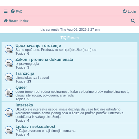
FAQ
Login
S
Board index
e
It is currently Thu Aug 06, 2026 2:27 pm
a
TIQ Forum
r
Upoznavanje i druženje
Samo opušteno: Predstavite se i (pri)družite (nam) se
c
Topics:
6
h
Zakon i promena dokumenata
Iz pravnog ugla
Topics:
3
Tranzicija
Lična iskustva i saveti
Topics:
13
Queer
queer teme, rod, rodna nebinarnost, kako se borimo protiv rodne binarnosti,
uloga i stereotipa, pokqueerivanje roda.
Topics:
5
Interseks
Ukoliko ste interseks osoba, imate doživljaj da vaše telo nije određeno
karakteristikama samo jednog pola ili želite da pružite podršku interseks
osobi/ama iz vašeg okruženja
Topics:
4
Ljubav i seksualnost
Pričajte otvoreno o najintimnijim temama
Topics:
4