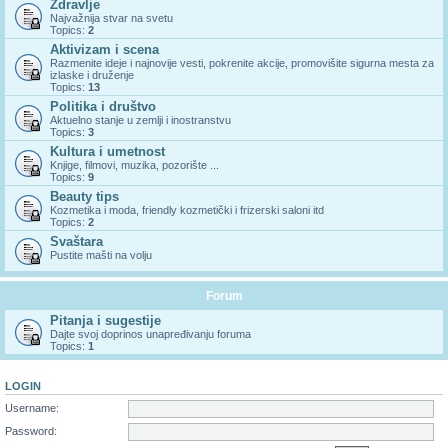
Zdravlje
Najvažnija stvar na svetu
Topics:
2
Aktivizam i scena
Razmenite ideje i najnovije vesti, pokrenite akcije, promovišite sigurna mesta za
izlaske i druženje
Topics:
13
Politika i društvo
Aktuelno stanje u zemlji i inostranstvu
Topics:
3
Kultura i umetnost
Knjige, filmovi, muzika, pozorište ...
Topics:
9
Beauty tips
Kozmetika i moda, friendly kozmetički i frizerski saloni itd
Topics:
2
Svaštara
Pustite mašti na volju
Forum
Pitanja i sugestije
Dajte svoj doprinos unapređivanju foruma
Topics:
1
LOGIN
Username:
Password: