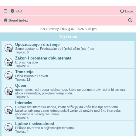
FAQ
Login
S
Board index
e
It is currently Fri Aug 07, 2026 6:45 pm
a
TIQ Forum
r
Upoznavanje i druženje
Samo opušteno: Predstavite se i (pri)družite (nam) se
c
Topics:
6
h
Zakon i promena dokumenata
Iz pravnog ugla
Topics:
3
Tranzicija
Lična iskustva i saveti
Topics:
13
Queer
queer teme, rod, rodna nebinarnost, kako se borimo protiv rodne binarnosti,
uloga i stereotipa, pokqueerivanje roda.
Topics:
5
Interseks
Ukoliko ste interseks osoba, imate doživljaj da vaše telo nije određeno
karakteristikama samo jednog pola ili želite da pružite podršku interseks
osobi/ama iz vašeg okruženja
Topics:
4
Ljubav i seksualnost
Pričajte otvoreno o najintimnijim temama
Topics:
4