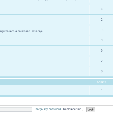
4
2
13
 sigurna mesta za izlaske i druženje
3
9
2
0
TOPICS
1
I forgot my password
|
Remember me