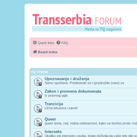
Quick links
FAQ
Board index
TIQ FORUM
Upoznavanje i druženje
Samo opušteno: Predstavite se i (pri)družite (nam) se
Zakon i promena dokumenata
Iz pravnog ugla
Tranzicija
Lična iskustva i saveti
Queer
queer teme, rod, rodna nebinarnost, kako se borimo protiv rodn
Interseks
Ukoliko ste interseks osoba, imate doživljaj da vaše telo nije 