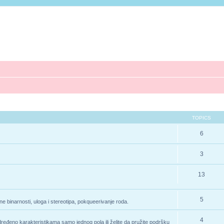
TOPICS
6
3
13
5
e binarnosti, uloga i stereotipa, pokqueerivanje roda.
4
određeno karakteristikama samo jednog pola ili želite da pružite podršku