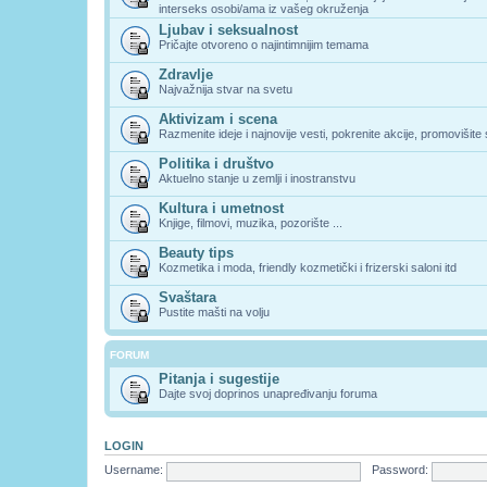
interseks osobi/ama iz vašeg okruženja
Ljubav i seksualnost
Pričajte otvoreno o najintimnijim temama
Zdravlje
Najvažnija stvar na svetu
Aktivizam i scena
Razmenite ideje i najnovije vesti, pokrenite akcije, promovišite
Politika i društvo
Aktuelno stanje u zemlji i inostranstvu
Kultura i umetnost
Knjige, filmovi, muzika, pozorište ...
Beauty tips
Kozmetika i moda, friendly kozmetički i frizerski saloni itd
Svaštara
Pustite mašti na volju
FORUM
Pitanja i sugestije
Dajte svoj doprinos unapređivanju foruma
LOGIN
Username:
Password: