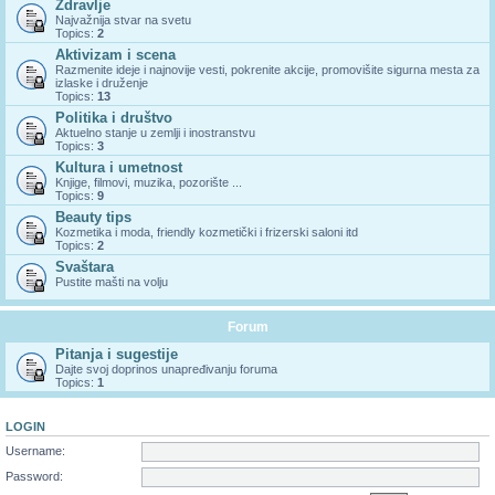
Zdravlje
Najvažnija stvar na svetu
Topics:
2
Aktivizam i scena
Razmenite ideje i najnovije vesti, pokrenite akcije, promovišite sigurna mesta za
izlaske i druženje
Topics:
13
Politika i društvo
Aktuelno stanje u zemlji i inostranstvu
Topics:
3
Kultura i umetnost
Knjige, filmovi, muzika, pozorište ...
Topics:
9
Beauty tips
Kozmetika i moda, friendly kozmetički i frizerski saloni itd
Topics:
2
Svaštara
Pustite mašti na volju
Forum
Pitanja i sugestije
Dajte svoj doprinos unapređivanju foruma
Topics:
1
LOGIN
Username:
Password: