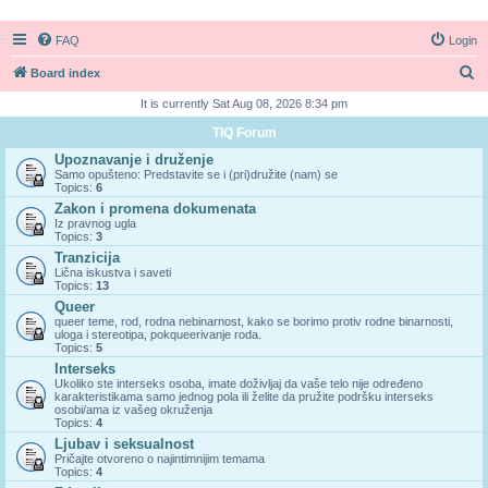
FAQ
Login
S
Board index
e
It is currently Sat Aug 08, 2026 8:34 pm
a
TIQ Forum
r
Upoznavanje i druženje
Samo opušteno: Predstavite se i (pri)družite (nam) se
c
Topics:
6
h
Zakon i promena dokumenata
Iz pravnog ugla
Topics:
3
Tranzicija
Lična iskustva i saveti
Topics:
13
Queer
queer teme, rod, rodna nebinarnost, kako se borimo protiv rodne binarnosti,
uloga i stereotipa, pokqueerivanje roda.
Topics:
5
Interseks
Ukoliko ste interseks osoba, imate doživljaj da vaše telo nije određeno
karakteristikama samo jednog pola ili želite da pružite podršku interseks
osobi/ama iz vašeg okruženja
Topics:
4
Ljubav i seksualnost
Pričajte otvoreno o najintimnijim temama
Topics:
4