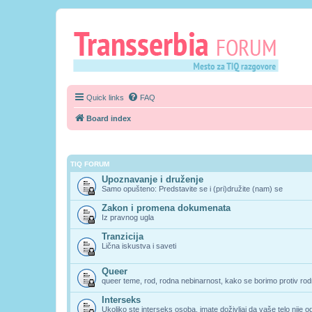
Quick links
FAQ
Board index
TIQ FORUM
Upoznavanje i druženje
Samo opušteno: Predstavite se i (pri)družite (nam) se
Zakon i promena dokumenata
Iz pravnog ugla
Tranzicija
Lična iskustva i saveti
Queer
queer teme, rod, rodna nebinarnost, kako se borimo protiv rodn
Interseks
Ukoliko ste interseks osoba, imate doživljaj da vaše telo nije 