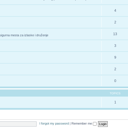
4
2
13
 sigurna mesta za izlaske i druženje
3
9
2
0
TOPICS
1
I forgot my password
|
Remember me