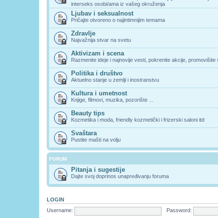
interseks osobi/ama iz vašeg okruženja
Ljubav i seksualnost
Pričajte otvoreno o najintimnijim temama
Zdravlje
Najvažnija stvar na svetu
Aktivizam i scena
Razmenite ideje i najnovije vesti, pokrenite akcije, promovišite
Politika i društvo
Aktuelno stanje u zemlji i inostranstvu
Kultura i umetnost
Knjige, filmovi, muzika, pozorište ...
Beauty tips
Kozmetika i moda, friendly kozmetički i frizerski saloni itd
Svaštara
Pustite mašti na volju
FORUM
Pitanja i sugestije
Dajte svoj doprinos unapređivanju foruma
LOGIN
Username:
Password: