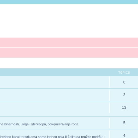
TOPICS
6
3
13
5
e binarnosti, uloga i stereotipa, pokqueerivanje roda.
4
određeno karakteristikama samo jednog pola ili želite da pružite podršku