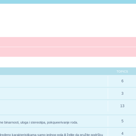
TOPICS
6
3
13
5
e binarnosti, uloga i stereotipa, pokqueerivanje roda.
4
određeno karakteristikama samo jednog pola ili želite da pružite podršku