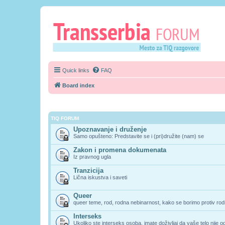
Quick links
FAQ
Board index
TIQ FORUM
Upoznavanje i druženje
Samo opušteno: Predstavite se i (pri)družite (nam) se
Zakon i promena dokumenata
Iz pravnog ugla
Tranzicija
Lična iskustva i saveti
Queer
queer teme, rod, rodna nebinarnost, kako se borimo protiv rodn
Interseks
Ukoliko ste interseks osoba, imate doživljaj da vaše telo nije 