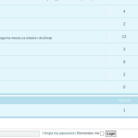
4
2
13
 sigurna mesta za izlaske i druženje
3
9
2
0
TOPICS
1
I forgot my password
|
Remember me