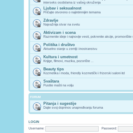
interseks osobi/ama iz vašeg okruženja
Ljubav i seksualnost
Pričajte otvoreno o najintimnijim temama
Zdravlje
Najvažnija stvar na svetu
Aktivizam i scena
Razmenite ideje i najnovije vesti, pokrenite akcije, promovišite
Politika i društvo
Aktuelno stanje u zemlji i inostranstvu
Kultura i umetnost
Knjige, filmovi, muzika, pozorište ...
Beauty tips
Kozmetika i moda, friendly kozmetički i frizerski saloni itd
Svaštara
Pustite mašti na volju
FORUM
Pitanja i sugestije
Dajte svoj doprinos unapređivanju foruma
LOGIN
Username:
Password: