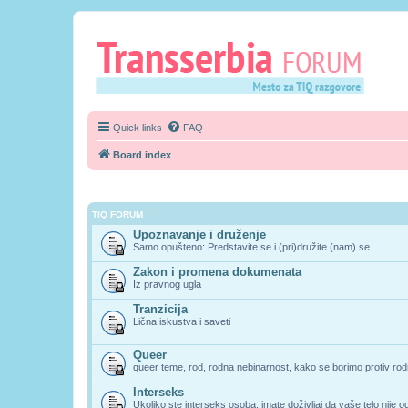
Quick links
FAQ
Board index
TIQ FORUM
Upoznavanje i druženje
Samo opušteno: Predstavite se i (pri)družite (nam) se
Zakon i promena dokumenata
Iz pravnog ugla
Tranzicija
Lična iskustva i saveti
Queer
queer teme, rod, rodna nebinarnost, kako se borimo protiv rodn
Interseks
Ukoliko ste interseks osoba, imate doživljaj da vaše telo nije 