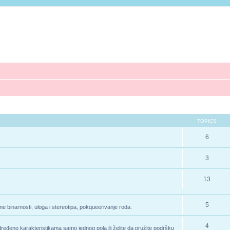
TOPICS
6
3
13
5
e binarnosti, uloga i stereotipa, pokqueerivanje roda.
4
određeno karakteristikama samo jednog pola ili želite da pružite podršku