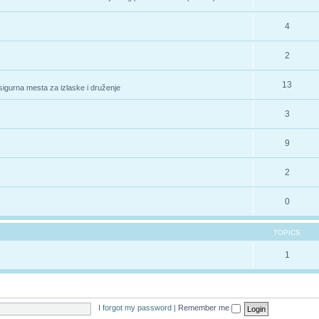
4
2
13
 sigurna mesta za izlaske i druženje
3
9
2
0
TOPICS
1
I forgot my password
|
Remember me