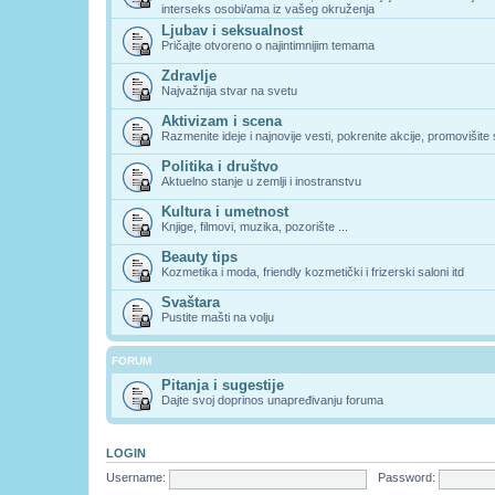
interseks osobi/ama iz vašeg okruženja
Ljubav i seksualnost
Pričajte otvoreno o najintimnijim temama
Zdravlje
Najvažnija stvar na svetu
Aktivizam i scena
Razmenite ideje i najnovije vesti, pokrenite akcije, promovišite
Politika i društvo
Aktuelno stanje u zemlji i inostranstvu
Kultura i umetnost
Knjige, filmovi, muzika, pozorište ...
Beauty tips
Kozmetika i moda, friendly kozmetički i frizerski saloni itd
Svaštara
Pustite mašti na volju
FORUM
Pitanja i sugestije
Dajte svoj doprinos unapređivanju foruma
LOGIN
Username:
Password: