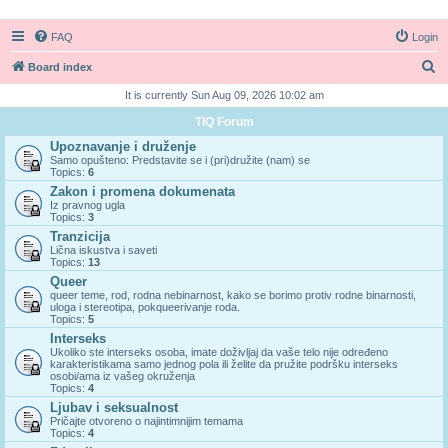
FAQ
Login
S
Board index
e
It is currently Sun Aug 09, 2026 10:02 am
a
TIQ Forum
r
Upoznavanje i druženje
Samo opušteno: Predstavite se i (pri)družite (nam) se
c
Topics:
6
h
Zakon i promena dokumenata
Iz pravnog ugla
Topics:
3
Tranzicija
Lična iskustva i saveti
Topics:
13
Queer
queer teme, rod, rodna nebinarnost, kako se borimo protiv rodne binarnosti,
uloga i stereotipa, pokqueerivanje roda.
Topics:
5
Interseks
Ukoliko ste interseks osoba, imate doživljaj da vaše telo nije određeno
karakteristikama samo jednog pola ili želite da pružite podršku interseks
osobi/ama iz vašeg okruženja
Topics:
4
Ljubav i seksualnost
Pričajte otvoreno o najintimnijim temama
Topics:
4