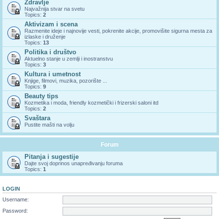
Zdravlje
Najvažnija stvar na svetu
Topics:
2
Aktivizam i scena
Razmenite ideje i najnovije vesti, pokrenite akcije, promovišite sigurna mesta za
izlaske i druženje
Topics:
13
Politika i društvo
Aktuelno stanje u zemlji i inostranstvu
Topics:
3
Kultura i umetnost
Knjige, filmovi, muzika, pozorište ...
Topics:
9
Beauty tips
Kozmetika i moda, friendly kozmetički i frizerski saloni itd
Topics:
2
Svaštara
Pustite mašti na volju
Forum
Pitanja i sugestije
Dajte svoj doprinos unapređivanju foruma
Topics:
1
LOGIN
Username:
Password: