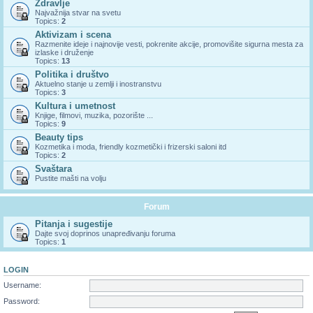
Zdravlje
Najvažnija stvar na svetu
Topics:
2
Aktivizam i scena
Razmenite ideje i najnovije vesti, pokrenite akcije, promovišite sigurna mesta za
izlaske i druženje
Topics:
13
Politika i društvo
Aktuelno stanje u zemlji i inostranstvu
Topics:
3
Kultura i umetnost
Knjige, filmovi, muzika, pozorište ...
Topics:
9
Beauty tips
Kozmetika i moda, friendly kozmetički i frizerski saloni itd
Topics:
2
Svaštara
Pustite mašti na volju
Forum
Pitanja i sugestije
Dajte svoj doprinos unapređivanju foruma
Topics:
1
LOGIN
Username:
Password: