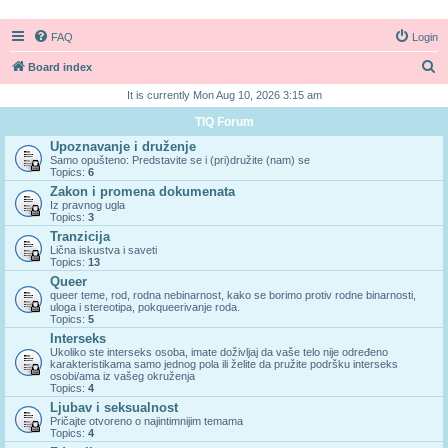
FAQ
Login
S
Board index
e
It is currently Mon Aug 10, 2026 3:15 am
a
TIQ Forum
r
Upoznavanje i druženje
Samo opušteno: Predstavite se i (pri)družite (nam) se
c
Topics:
6
h
Zakon i promena dokumenata
Iz pravnog ugla
Topics:
3
Tranzicija
Lična iskustva i saveti
Topics:
13
Queer
queer teme, rod, rodna nebinarnost, kako se borimo protiv rodne binarnosti,
uloga i stereotipa, pokqueerivanje roda.
Topics:
5
Interseks
Ukoliko ste interseks osoba, imate doživljaj da vaše telo nije određeno
karakteristikama samo jednog pola ili želite da pružite podršku interseks
osobi/ama iz vašeg okruženja
Topics:
4
Ljubav i seksualnost
Pričajte otvoreno o najintimnijim temama
Topics:
4