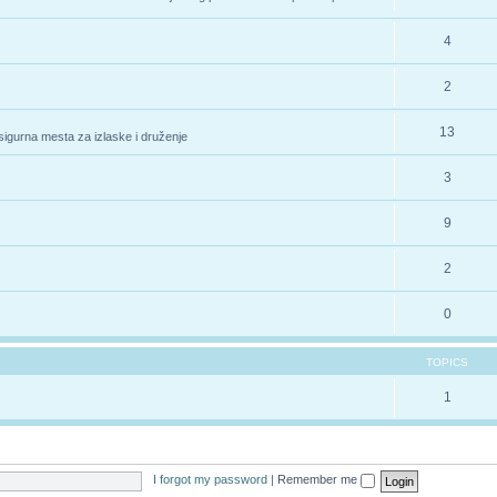
4
2
13
 sigurna mesta za izlaske i druženje
3
9
2
0
TOPICS
1
I forgot my password
|
Remember me