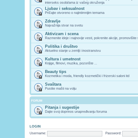
interseks osobi/ama iz vašeg okruženja
Ljubav i seksualnost
Pričajte otvoreno o najintimnijim temama
Zdravlje
Najvažnija stvar na svetu
Aktivizam i scena
Razmenite ideje i najnovije vesti, pokrenite akcije, promovišite
Politika i društvo
Aktuelno stanje u zemlji i inostranstvu
Kultura i umetnost
Knjige, filmovi, muzika, pozorište ...
Beauty tips
Kozmetika i moda, friendly kozmetički i frizerski saloni itd
Svaštara
Pustite mašti na volju
FORUM
Pitanja i sugestije
Dajte svoj doprinos unapređivanju foruma
LOGIN
Username:
Password: