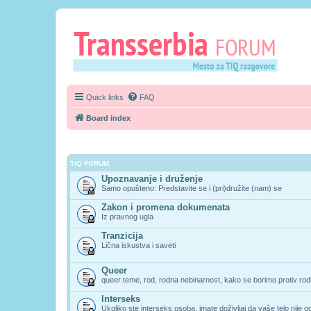
Quick links
FAQ
Board index
TIQ FORUM
Upoznavanje i druženje
Samo opušteno: Predstavite se i (pri)družite (nam) se
Zakon i promena dokumenata
Iz pravnog ugla
Tranzicija
Lična iskustva i saveti
Queer
queer teme, rod, rodna nebinarnost, kako se borimo protiv rodn
Interseks
Ukoliko ste interseks osoba, imate doživljaj da vaše telo nije 