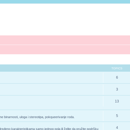
TOPICS
6
3
13
5
e binarnosti, uloga i stereotipa, pokqueerivanje roda.
4
određeno karakteristikama samo jednog pola ili želite da pružite podršku