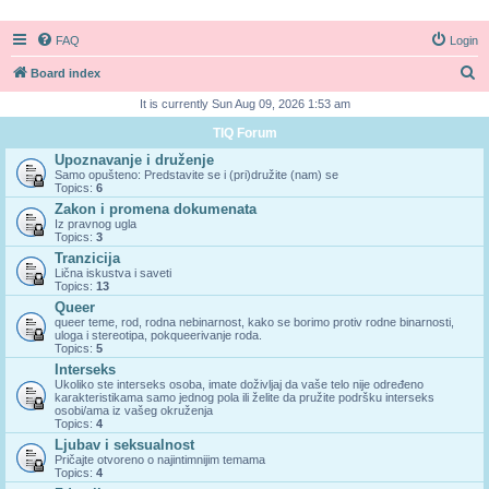
FAQ
Login
S
Board index
e
It is currently Sun Aug 09, 2026 1:53 am
a
TIQ Forum
r
Upoznavanje i druženje
Samo opušteno: Predstavite se i (pri)družite (nam) se
c
Topics:
6
h
Zakon i promena dokumenata
Iz pravnog ugla
Topics:
3
Tranzicija
Lična iskustva i saveti
Topics:
13
Queer
queer teme, rod, rodna nebinarnost, kako se borimo protiv rodne binarnosti,
uloga i stereotipa, pokqueerivanje roda.
Topics:
5
Interseks
Ukoliko ste interseks osoba, imate doživljaj da vaše telo nije određeno
karakteristikama samo jednog pola ili želite da pružite podršku interseks
osobi/ama iz vašeg okruženja
Topics:
4
Ljubav i seksualnost
Pričajte otvoreno o najintimnijim temama
Topics:
4