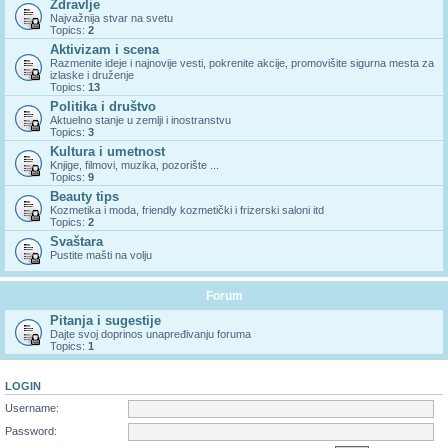
Zdravlje
Najvažnija stvar na svetu
Topics:
2
Aktivizam i scena
Razmenite ideje i najnovije vesti, pokrenite akcije, promovišite sigurna mesta za
izlaske i druženje
Topics:
13
Politika i društvo
Aktuelno stanje u zemlji i inostranstvu
Topics:
3
Kultura i umetnost
Knjige, filmovi, muzika, pozorište ...
Topics:
9
Beauty tips
Kozmetika i moda, friendly kozmetički i frizerski saloni itd
Topics:
2
Svaštara
Pustite mašti na volju
Forum
Pitanja i sugestije
Dajte svoj doprinos unapređivanju foruma
Topics:
1
LOGIN
Username:
Password: