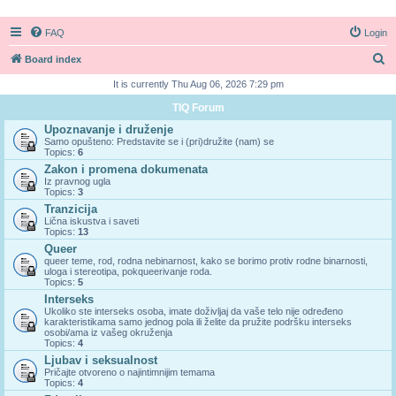
FAQ
Login
S
Board index
e
It is currently Thu Aug 06, 2026 7:29 pm
a
TIQ Forum
r
Upoznavanje i druženje
Samo opušteno: Predstavite se i (pri)družite (nam) se
c
Topics:
6
h
Zakon i promena dokumenata
Iz pravnog ugla
Topics:
3
Tranzicija
Lična iskustva i saveti
Topics:
13
Queer
queer teme, rod, rodna nebinarnost, kako se borimo protiv rodne binarnosti,
uloga i stereotipa, pokqueerivanje roda.
Topics:
5
Interseks
Ukoliko ste interseks osoba, imate doživljaj da vaše telo nije određeno
karakteristikama samo jednog pola ili želite da pružite podršku interseks
osobi/ama iz vašeg okruženja
Topics:
4
Ljubav i seksualnost
Pričajte otvoreno o najintimnijim temama
Topics:
4