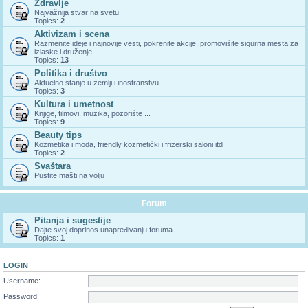
Zdravlje
Najvažnija stvar na svetu
Topics:
2
Aktivizam i scena
Razmenite ideje i najnovije vesti, pokrenite akcije, promovišite sigurna mesta za
izlaske i druženje
Topics:
13
Politika i društvo
Aktuelno stanje u zemlji i inostranstvu
Topics:
3
Kultura i umetnost
Knjige, filmovi, muzika, pozorište ...
Topics:
9
Beauty tips
Kozmetika i moda, friendly kozmetički i frizerski saloni itd
Topics:
2
Svaštara
Pustite mašti na volju
Forum
Pitanja i sugestije
Dajte svoj doprinos unapređivanju foruma
Topics:
1
LOGIN
Username:
Password: