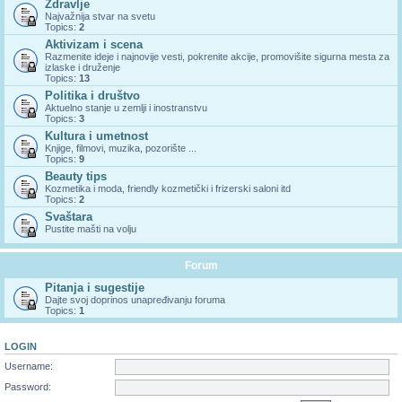
Zdravlje
Najvažnija stvar na svetu
Topics:
2
Aktivizam i scena
Razmenite ideje i najnovije vesti, pokrenite akcije, promovišite sigurna mesta za
izlaske i druženje
Topics:
13
Politika i društvo
Aktuelno stanje u zemlji i inostranstvu
Topics:
3
Kultura i umetnost
Knjige, filmovi, muzika, pozorište ...
Topics:
9
Beauty tips
Kozmetika i moda, friendly kozmetički i frizerski saloni itd
Topics:
2
Svaštara
Pustite mašti na volju
Forum
Pitanja i sugestije
Dajte svoj doprinos unapređivanju foruma
Topics:
1
LOGIN
Username:
Password: