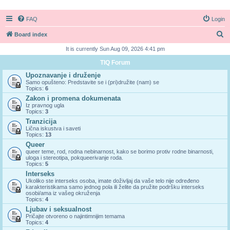
FAQ
Login
S
Board index
e
It is currently Sun Aug 09, 2026 4:41 pm
a
TIQ Forum
r
Upoznavanje i druženje
Samo opušteno: Predstavite se i (pri)družite (nam) se
c
Topics:
6
h
Zakon i promena dokumenata
Iz pravnog ugla
Topics:
3
Tranzicija
Lična iskustva i saveti
Topics:
13
Queer
queer teme, rod, rodna nebinarnost, kako se borimo protiv rodne binarnosti,
uloga i stereotipa, pokqueerivanje roda.
Topics:
5
Interseks
Ukoliko ste interseks osoba, imate doživljaj da vaše telo nije određeno
karakteristikama samo jednog pola ili želite da pružite podršku interseks
osobi/ama iz vašeg okruženja
Topics:
4
Ljubav i seksualnost
Pričajte otvoreno o najintimnijim temama
Topics:
4