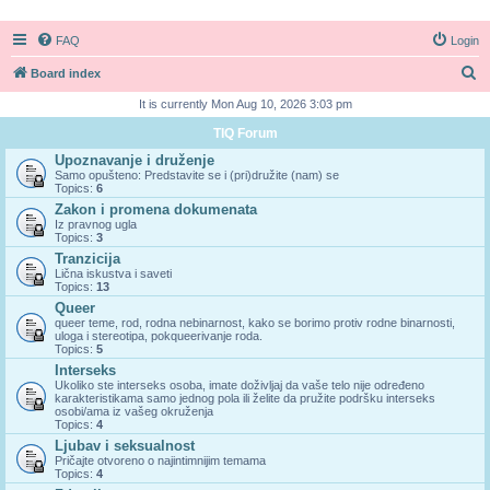
FAQ
Login
S
Board index
e
It is currently Mon Aug 10, 2026 3:03 pm
a
TIQ Forum
r
Upoznavanje i druženje
Samo opušteno: Predstavite se i (pri)družite (nam) se
c
Topics:
6
h
Zakon i promena dokumenata
Iz pravnog ugla
Topics:
3
Tranzicija
Lična iskustva i saveti
Topics:
13
Queer
queer teme, rod, rodna nebinarnost, kako se borimo protiv rodne binarnosti,
uloga i stereotipa, pokqueerivanje roda.
Topics:
5
Interseks
Ukoliko ste interseks osoba, imate doživljaj da vaše telo nije određeno
karakteristikama samo jednog pola ili želite da pružite podršku interseks
osobi/ama iz vašeg okruženja
Topics:
4
Ljubav i seksualnost
Pričajte otvoreno o najintimnijim temama
Topics:
4