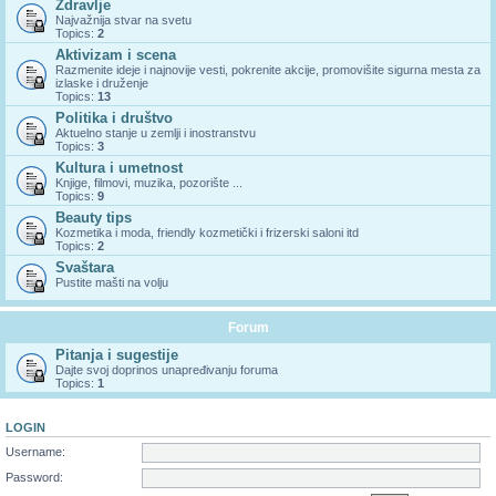
Zdravlje
Najvažnija stvar na svetu
Topics:
2
Aktivizam i scena
Razmenite ideje i najnovije vesti, pokrenite akcije, promovišite sigurna mesta za
izlaske i druženje
Topics:
13
Politika i društvo
Aktuelno stanje u zemlji i inostranstvu
Topics:
3
Kultura i umetnost
Knjige, filmovi, muzika, pozorište ...
Topics:
9
Beauty tips
Kozmetika i moda, friendly kozmetički i frizerski saloni itd
Topics:
2
Svaštara
Pustite mašti na volju
Forum
Pitanja i sugestije
Dajte svoj doprinos unapređivanju foruma
Topics:
1
LOGIN
Username:
Password: