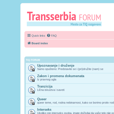
Quick links
FAQ
Board index
TIQ FORUM
Upoznavanje i druženje
Samo opušteno: Predstavite se i (pri)družite (nam) se
Zakon i promena dokumenata
Iz pravnog ugla
Tranzicija
Lična iskustva i saveti
Queer
queer teme, rod, rodna nebinarnost, kako se borimo protiv rodn
Interseks
Ukoliko ste interseks osoba, imate doživljaj da vaše telo nije 