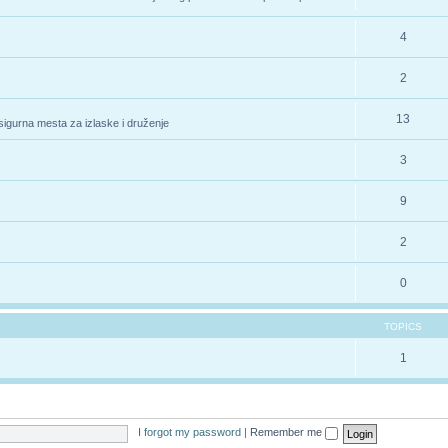
4
2
13
 sigurna mesta za izlaske i druženje
3
9
2
0
TOPICS
1
I forgot my password
|
Remember me