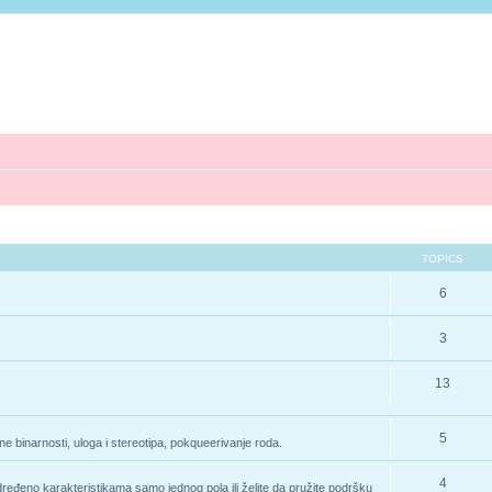
TOPICS
6
3
13
5
e binarnosti, uloga i stereotipa, pokqueerivanje roda.
4
određeno karakteristikama samo jednog pola ili želite da pružite podršku