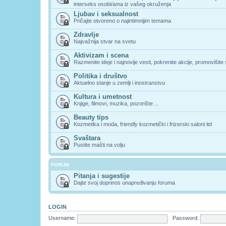
interseks osobi/ama iz vašeg okruženja
Ljubav i seksualnost
Pričajte otvoreno o najintimnijim temama
Zdravlje
Najvažnija stvar na svetu
Aktivizam i scena
Razmenite ideje i najnovije vesti, pokrenite akcije, promovišite
Politika i društvo
Aktuelno stanje u zemlji i inostranstvu
Kultura i umetnost
Knjige, filmovi, muzika, pozorište ...
Beauty tips
Kozmetika i moda, friendly kozmetički i frizerski saloni itd
Svaštara
Pustite mašti na volju
FORUM
Pitanja i sugestije
Dajte svoj doprinos unapređivanju foruma
LOGIN
Username:
Password: