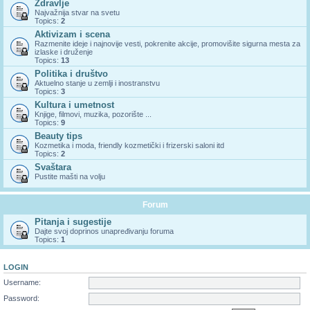
Zdravlje
Najvažnija stvar na svetu
Topics:
2
Aktivizam i scena
Razmenite ideje i najnovije vesti, pokrenite akcije, promovišite sigurna mesta za
izlaske i druženje
Topics:
13
Politika i društvo
Aktuelno stanje u zemlji i inostranstvu
Topics:
3
Kultura i umetnost
Knjige, filmovi, muzika, pozorište ...
Topics:
9
Beauty tips
Kozmetika i moda, friendly kozmetički i frizerski saloni itd
Topics:
2
Svaštara
Pustite mašti na volju
Forum
Pitanja i sugestije
Dajte svoj doprinos unapređivanju foruma
Topics:
1
LOGIN
Username:
Password: