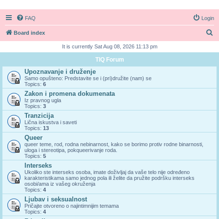
FAQ
Login
S
Board index
e
It is currently Sat Aug 08, 2026 11:13 pm
a
TIQ Forum
r
Upoznavanje i druženje
Samo opušteno: Predstavite se i (pri)družite (nam) se
c
Topics:
6
h
Zakon i promena dokumenata
Iz pravnog ugla
Topics:
3
Tranzicija
Lična iskustva i saveti
Topics:
13
Queer
queer teme, rod, rodna nebinarnost, kako se borimo protiv rodne binarnosti,
uloga i stereotipa, pokqueerivanje roda.
Topics:
5
Interseks
Ukoliko ste interseks osoba, imate doživljaj da vaše telo nije određeno
karakteristikama samo jednog pola ili želite da pružite podršku interseks
osobi/ama iz vašeg okruženja
Topics:
4
Ljubav i seksualnost
Pričajte otvoreno o najintimnijim temama
Topics:
4