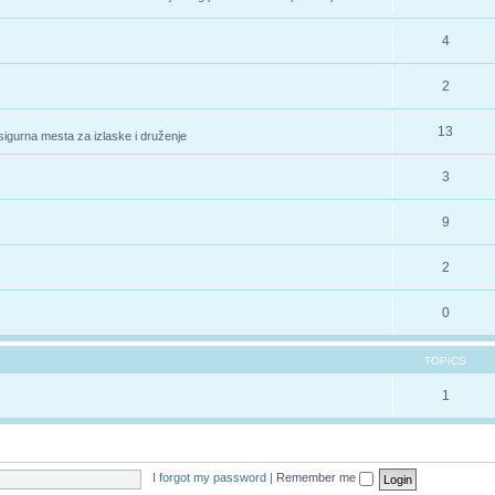
4
2
13
 sigurna mesta za izlaske i druženje
3
9
2
0
TOPICS
1
I forgot my password
|
Remember me