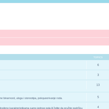
TOPICS
6
3
13
5
e binarnosti, uloga i stereotipa, pokqueerivanje roda.
4
određeno karakteristikama samo jednog pola ili želite da pružite podršku