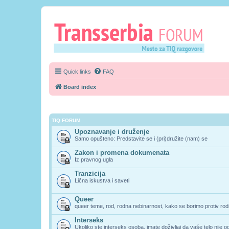
Quick links
FAQ
Board index
TIQ FORUM
Upoznavanje i druženje
Samo opušteno: Predstavite se i (pri)družite (nam) se
Zakon i promena dokumenata
Iz pravnog ugla
Tranzicija
Lična iskustva i saveti
Queer
queer teme, rod, rodna nebinarnost, kako se borimo protiv rodn
Interseks
Ukoliko ste interseks osoba, imate doživljaj da vaše telo nije 