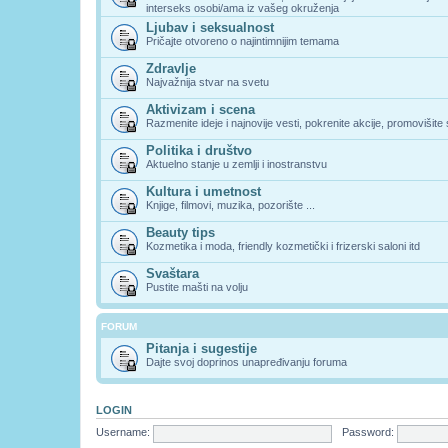
interseks osobi/ama iz vašeg okruženja
Ljubav i seksualnost
Pričajte otvoreno o najintimnijim temama
Zdravlje
Najvažnija stvar na svetu
Aktivizam i scena
Razmenite ideje i najnovije vesti, pokrenite akcije, promovišite
Politika i društvo
Aktuelno stanje u zemlji i inostranstvu
Kultura i umetnost
Knjige, filmovi, muzika, pozorište ...
Beauty tips
Kozmetika i moda, friendly kozmetički i frizerski saloni itd
Svaštara
Pustite mašti na volju
FORUM
Pitanja i sugestije
Dajte svoj doprinos unapređivanju foruma
LOGIN
Username:
Password: