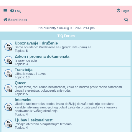
FAQ
Login
S
Board index
e
It is currently Sun Aug 09, 2026 2:41 pm
a
TIQ Forum
r
Upoznavanje i druženje
Samo opušteno: Predstavite se i (pri)družite (nam) se
c
Topics:
6
h
Zakon i promena dokumenata
Iz pravnog ugla
Topics:
3
Tranzicija
Lična iskustva i saveti
Topics:
13
Queer
queer teme, rod, rodna nebinarnost, kako se borimo protiv rodne binarnosti,
uloga i stereotipa, pokqueerivanje roda.
Topics:
5
Interseks
Ukoliko ste interseks osoba, imate doživljaj da vaše telo nije određeno
karakteristikama samo jednog pola ili želite da pružite podršku interseks
osobi/ama iz vašeg okruženja
Topics:
4
Ljubav i seksualnost
Pričajte otvoreno o najintimnijim temama
Topics:
4