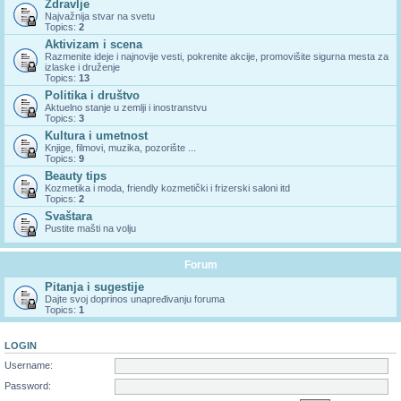
Zdravlje
Najvažnija stvar na svetu
Topics:
2
Aktivizam i scena
Razmenite ideje i najnovije vesti, pokrenite akcije, promovišite sigurna mesta za
izlaske i druženje
Topics:
13
Politika i društvo
Aktuelno stanje u zemlji i inostranstvu
Topics:
3
Kultura i umetnost
Knjige, filmovi, muzika, pozorište ...
Topics:
9
Beauty tips
Kozmetika i moda, friendly kozmetički i frizerski saloni itd
Topics:
2
Svaštara
Pustite mašti na volju
Forum
Pitanja i sugestije
Dajte svoj doprinos unapređivanju foruma
Topics:
1
LOGIN
Username:
Password: