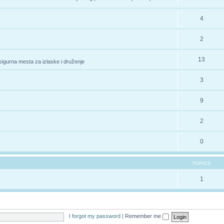
4
2
13
 sigurna mesta za izlaske i druženje
3
9
2
0
TOPICS
1
I forgot my password
|
Remember me