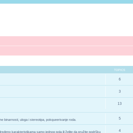
TOPICS
6
3
13
5
e binarnosti, uloga i stereotipa, pokqueerivanje roda.
4
određeno karakteristikama samo jednog pola ili želite da pružite podršku