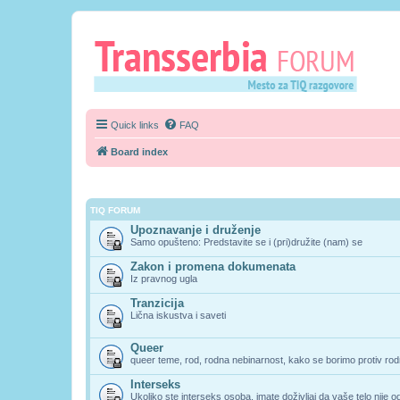
Quick links
FAQ
Board index
TIQ FORUM
Upoznavanje i druženje
Samo opušteno: Predstavite se i (pri)družite (nam) se
Zakon i promena dokumenata
Iz pravnog ugla
Tranzicija
Lična iskustva i saveti
Queer
queer teme, rod, rodna nebinarnost, kako se borimo protiv rodn
Interseks
Ukoliko ste interseks osoba, imate doživljaj da vaše telo nije 