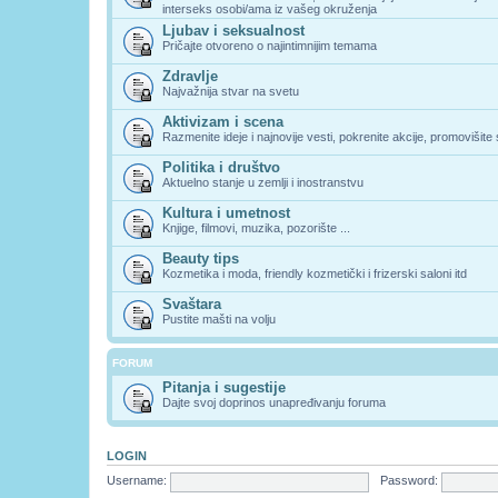
interseks osobi/ama iz vašeg okruženja
Ljubav i seksualnost
Pričajte otvoreno o najintimnijim temama
Zdravlje
Najvažnija stvar na svetu
Aktivizam i scena
Razmenite ideje i najnovije vesti, pokrenite akcije, promovišite
Politika i društvo
Aktuelno stanje u zemlji i inostranstvu
Kultura i umetnost
Knjige, filmovi, muzika, pozorište ...
Beauty tips
Kozmetika i moda, friendly kozmetički i frizerski saloni itd
Svaštara
Pustite mašti na volju
FORUM
Pitanja i sugestije
Dajte svoj doprinos unapređivanju foruma
LOGIN
Username:
Password: