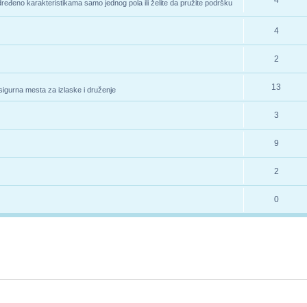
4
određeno karakteristikama samo jednog pola ili želite da pružite podršku
4
2
13
 sigurna mesta za izlaske i druženje
3
9
2
0