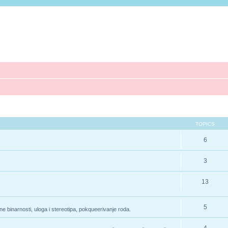
TOPICS
6
3
13
5
e binarnosti, uloga i stereotipa, pokqueerivanje roda.