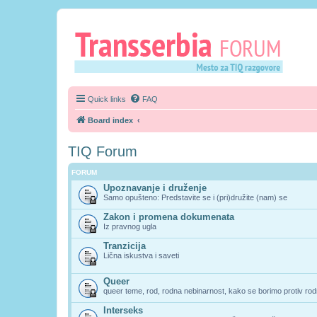
Quick links
FAQ
Board index
TIQ Forum
FORUM
Upoznavanje i druženje
Samo opušteno: Predstavite se i (pri)družite (nam) se
Zakon i promena dokumenata
Iz pravnog ugla
Tranzicija
Lična iskustva i saveti
Queer
queer teme, rod, rodna nebinarnost, kako se borimo protiv rodn
Interseks