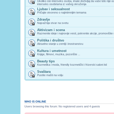
Ukoliko ste interseks osoba, imate doživljaj da vaše telo nije 
interseks osobi/ama iz vašeg okruženja
Ljubav i seksualnost
Pričajte otvoreno o najintimnijim temama
Zdravlje
Najvažnija stvar na svetu
Aktivizam i scena
Razmenite ideje i najnovije vesti, pokrenite akcije, promovišite
Politika i društvo
Aktuelno stanje u zemlji i inostranstvu
Kultura i umetnost
Knjige, filmovi, muzika, pozorište ...
Beauty tips
Kozmetika i moda, friendly kozmetički i frizerski saloni itd
Svaštara
Pustite mašti na volju
WHO IS ONLINE
Users browsing this forum: No registered users and 4 guests