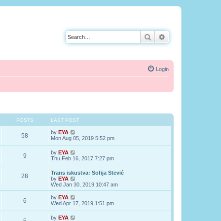
Search
Advanced search
Login
POSTS
LAST POST
V
by
EYA
58
i
Mon Aug 05, 2019 5:52 pm
e
w
V
by
EYA
9
t
i
Thu Feb 16, 2017 7:27 pm
h
e
e
w
Trans iskustva: Sofija Stević
l
28
t
V
by
EYA
a
h
i
Wed Jan 30, 2019 10:47 am
t
e
e
e
l
w
s
V
by
EYA
a
6
t
t
i
Wed Apr 17, 2019 1:51 pm
t
h
p
e
e
e
o
w
s
V
by
EYA
l
s
t