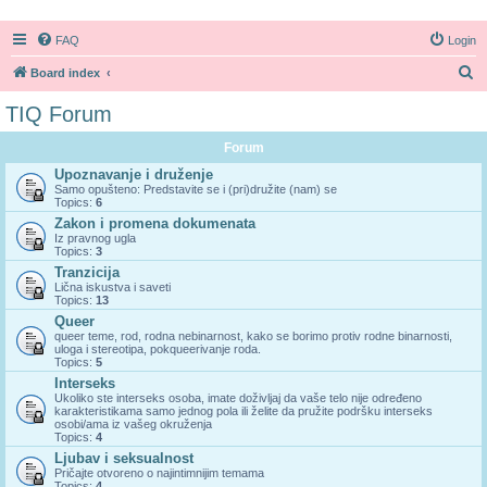
FAQ
Login
S
Board index
e
TIQ Forum
a
Forum
r
Upoznavanje i druženje
c
Samo opušteno: Predstavite se i (pri)družite (nam) se
Topics:
6
h
Zakon i promena dokumenata
Iz pravnog ugla
Topics:
3
Tranzicija
Lična iskustva i saveti
Topics:
13
Queer
queer teme, rod, rodna nebinarnost, kako se borimo protiv rodne binarnosti,
uloga i stereotipa, pokqueerivanje roda.
Topics:
5
Interseks
Ukoliko ste interseks osoba, imate doživljaj da vaše telo nije određeno
karakteristikama samo jednog pola ili želite da pružite podršku interseks
osobi/ama iz vašeg okruženja
Topics:
4
Ljubav i seksualnost
Pričajte otvoreno o najintimnijim temama
Topics:
4