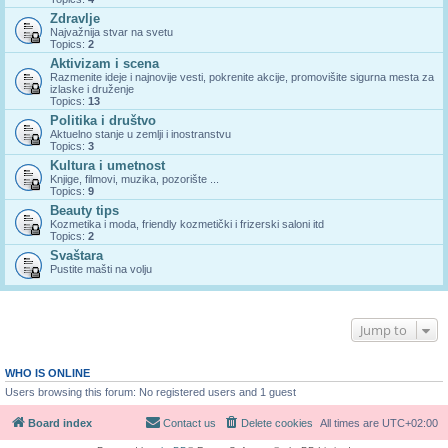
Zdravlje
Najvažnija stvar na svetu
Topics:
2
Aktivizam i scena
Razmenite ideje i najnovije vesti, pokrenite akcije, promovišite sigurna mesta za
izlaske i druženje
Topics:
13
Politika i društvo
Aktuelno stanje u zemlji i inostranstvu
Topics:
3
Kultura i umetnost
Knjige, filmovi, muzika, pozorište ...
Topics:
9
Beauty tips
Kozmetika i moda, friendly kozmetički i frizerski saloni itd
Topics:
2
Svaštara
Pustite mašti na volju
Jump to
WHO IS ONLINE
Users browsing this forum: No registered users and 1 guest
Board index
Contact us
Delete cookies
All times are
UTC+02:00